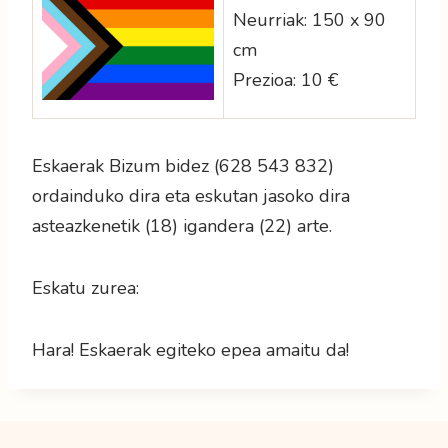
Neurriak: 150 x 90
cm
Prezioa: 10 €
Eskaerak Bizum bidez (628 543 832)
ordainduko dira eta eskutan jasoko dira
asteazkenetik (18) igandera (22) arte.
Eskatu zurea:
Hara! Eskaerak egiteko epea amaitu da!