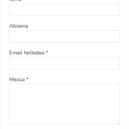
Abizena
Email helbidea
*
Mezua
*