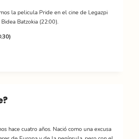
mos la pelicula Pride en el cine de Legazpi
 Bidea Batzokia (22:00).
8:30)
e?
mos hace cuatro años. Nació como una excusa
ares de Europa y de la península, pero con el