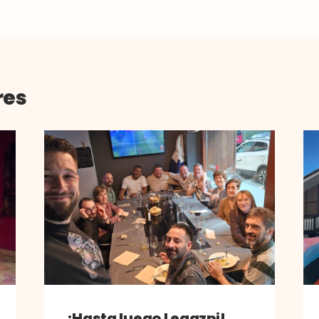
res
¡Hasta luego Legazpi!