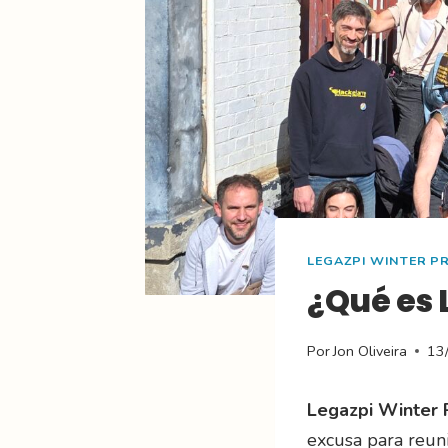
LEGAZPI WINTER PR
¿Qué es 
Por
Jon Oliveira
13
Legazpi Winter 
excusa para reuni