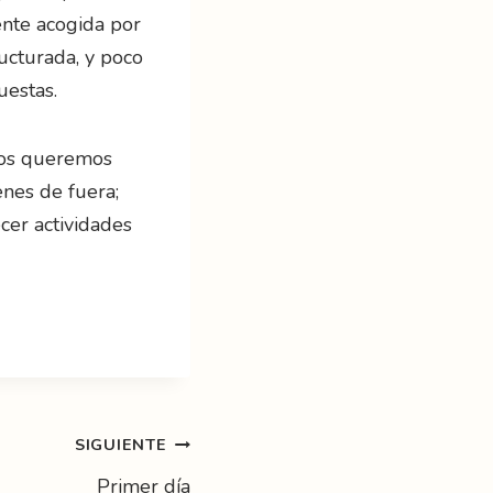
ente acogida por
ucturada, y poco
uestas.
y os queremos
enes de fuera;
cer actividades
SIGUIENTE
Primer día